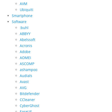
AVM
Ubiquiti
Smartphone
Software
:buhl
ABBYY
Abelssoft
Acronis
Adobe
AOMEI
ASCOMP
ashampoo
Audials
Avast
AVG
Bitdefender
CCleaner
CyberGhost
EaseUS