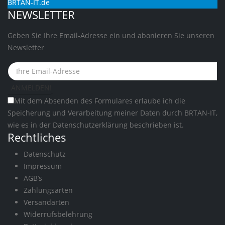
BRTAN-IT.de
NEWSLETTER
Geben Sie Ihre Email-Adresse ein und abonieren Sie unseren
Newsletter
Mit dem Absenden des Formulares erlaube ich die
Speicherung und Verarbeitung meiner Daten durch BRTAN-IT,
wie es in der
Datenschutzerklärung
beschrieben ist.
Rechtliches
Datenschutz
Impressum
AGB’s
Zahlungsarten
Versandarten
Widerrufsbelehrung