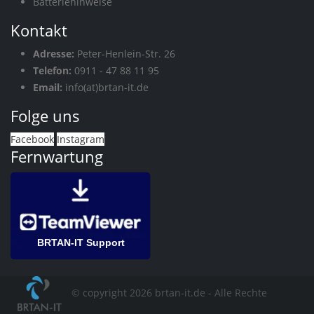
Batteriehinweise
Kontakt
Adresse:
Peter-Henlein-Str. 26
Telefon:
0911 - 47 88 11 95
Email:
info(at)brtan-it.de
Folge uns
Facebook
Instagram
Fernwartung
BRTAN-IT Support
© copyright 2026 brtan-it.de - Alle Rechte