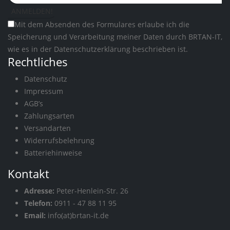
Mit dem Absenden des Formulares erlaube ich die
Speicherung und Verarbeitung meiner Daten durch BRTAN-IT,
wie es in der
Datenschutzerklärung
beschrieben ist.
Rechtliches
Datenschutz
Impressum
AGB’s
Zahlungsarten
Versandarten
Widerrufsbelehrung
Batteriehinweise
Kontakt
Adresse:
Peter-Henlein-Str. 26
Telefon:
0911 - 47 88 11 95
Email:
info(at)brtan-it.de