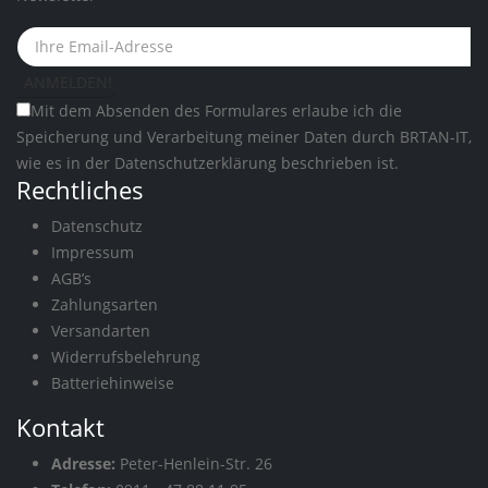
Mit dem Absenden des Formulares erlaube ich die
Speicherung und Verarbeitung meiner Daten durch BRTAN-IT,
wie es in der
Datenschutzerklärung
beschrieben ist.
Rechtliches
Datenschutz
Impressum
AGB’s
Zahlungsarten
Versandarten
Widerrufsbelehrung
Batteriehinweise
Kontakt
Adresse:
Peter-Henlein-Str. 26