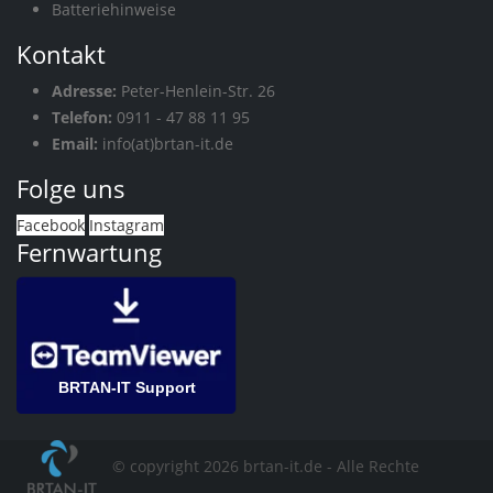
Batteriehinweise
Kontakt
Adresse:
Peter-Henlein-Str. 26
Telefon:
0911 - 47 88 11 95
Email:
info(at)brtan-it.de
Folge uns
Facebook
Instagram
Fernwartung
BRTAN-IT Support
© copyright 2026 brtan-it.de - Alle Rechte