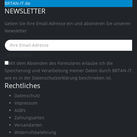
BRTAN-IT.de
NEWSLETTER
Geben Sie Ihre Email-Adresse ein und abonieren Sie unseren
Newsletter
Mit dem Absenden des Formulares erlaube ich die
Speicherung und Verarbeitung meiner Daten durch BRTAN-IT,
wie es in der
Datenschutzerklärung
beschrieben ist.
Rechtliches
Datenschutz
Impressum
AGB’s
Zahlungsarten
Versandarten
Widerrufsbelehrung