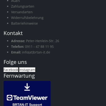
AGB’s
Zahlungsarten
Versandarten
Widerrufsbelehrung
Batteriehinweise
Kontakt
Adresse:
Peter-Henlein-Str. 26
Telefon:
0911 - 47 88 11 95
Email:
info(at)brtan-it.de
Folge uns
Facebook
Instagram
Fernwartung
BRTAN-IT Support