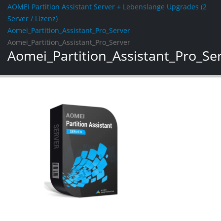
AOMEI Partition Assistant Server + Lebenslange Upgrades (2
Server / Lizenz)
Aomei_Partition_Assistant_Pro_Server
Aomei_Partition_Assistant_Pro_Server
Aomei_Partition_Assistant_Pro_Se