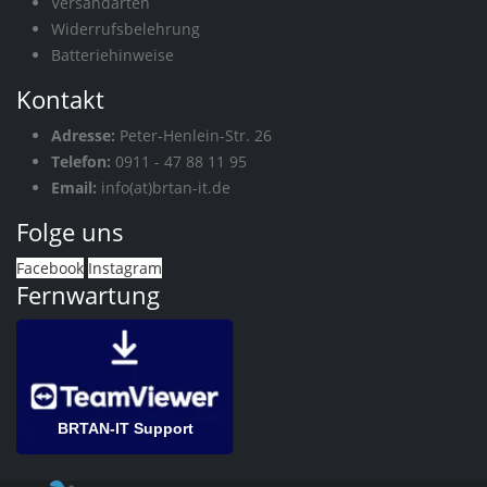
Versandarten
Widerrufsbelehrung
Batteriehinweise
Kontakt
Adresse:
Peter-Henlein-Str. 26
Telefon:
0911 - 47 88 11 95
Email:
info(at)brtan-it.de
Folge uns
Facebook
Instagram
Fernwartung
BRTAN-IT Support