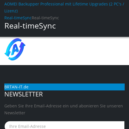
AOMEI Backupper Professional mit Lifetime Upgrades (2 PC's /
Lizenz)
Real-timeSync
Real-timeSync
Real-timeSync
BRTAN-IT.de
NEWSLETTER
Geben Sie Ihre Email-Adresse ein und abonieren Sie unseren
Newsletter