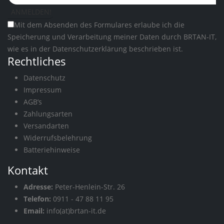
Mit dem Absenden des Formulares erlaube ich die
Speicherung und Verarbeitung meiner Daten durch BRTAN-IT,
wie es in der
Datenschutzerklärung
beschrieben ist.
Rechtliches
Datenschutz
Impressum
AGB’s
Zahlungsarten
Versandarten
Widerrufsbelehrung
Batteriehinweise
Kontakt
Adresse:
Peter-Henlein-Str. 26
Telefon:
0911 - 47 88 11 95
Email:
info(at)brtan-it.de