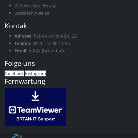
Widerrufsbelehrung
Batteriehinweise
Kontakt
Adresse:
Peter-Henlein-Str. 26
Telefon:
0911 - 47 88 11 95
Email:
info(at)brtan-it.de
Folge uns
Facebook
Instagram
Fernwartung
BRTAN-IT Support