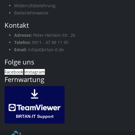
Widerrufsbelehrung
Batteriehinweise
Kontakt
Adresse:
Peter-Henlein-Str. 26
Telefon:
0911 - 47 88 11 95
Email:
info(at)brtan-it.de
Folge uns
Facebook
Instagram
Fernwartung
BRTAN-IT Support