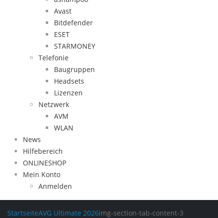
Avast
Bitdefender
ESET
STARMONEY
Telefonie
Baugruppen
Headsets
Lizenzen
Netzwerk
AVM
WLAN
News
Hilfebereich
ONLINESHOP
Mein Konto
Anmelden
Startseite
AVG Ultimate 2026
img-section-tab-content-3