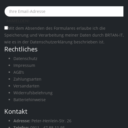
Mit dem Absenden des Formulares erlaube ich die
Speicherung und Verarbeitung meiner Daten durch BRTAN-IT,
wie es in der
Datenschutzerklärung
beschrieben ist.
Rechtliches
Datenschutz
Impressum
AGB’s
Zahlungsarten
Versandarten
Widerrufsbelehrung
Batteriehinweise
Kontakt
Adresse:
Peter-Henlein-Str. 26
Telefon:
0911 - 47 88 11 95