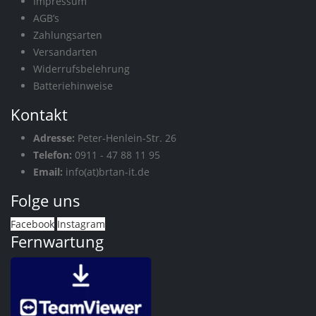
Impressum
AGB’s
Zahlungsarten
Versandarten
Widerrufsbelehrung
Batteriehinweise
Kontakt
Adresse:
Peter-Henlein-Str. 26
Telefon:
0911 - 47 88 11 95
Email:
info(at)brtan-it.de
Folge uns
Facebook
Instagram
Fernwartung