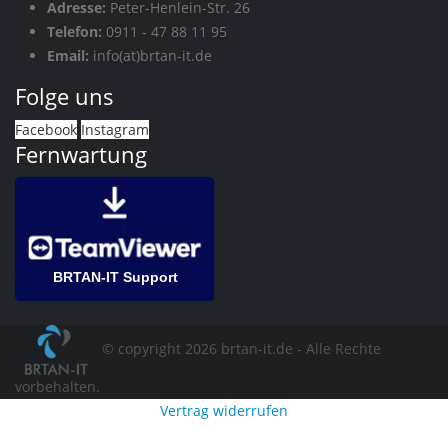
Adresse:
Peter-Henlein-Str. 26
Telefon:
0911 - 47 88 11 95
Email:
info(at)brtan-it.de
Folge uns
Facebook
Instagram
Fernwartung
BRTAN-IT Support
© copyright 2026 brtan-it.de - Alle Rechte
vorbehalten.
Vertrag widerrufen