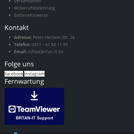
Versandarten
Widerrufsbelehrung
Batteriehinweise
Kontakt
Adresse:
Peter-Henlein-Str. 26
Telefon:
0911 - 47 88 11 95
Email:
info(at)brtan-it.de
Folge uns
Facebook
Instagram
Fernwartung
BRTAN-IT Support