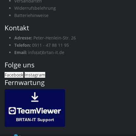
Versandarten
Widerrufsbelehrung
Batteriehinweise
Kontakt
Adresse:
Peter-Henlein-Str. 26
Telefon:
0911 - 47 88 11 95
Email:
info(at)brtan-it.de
Folge uns
Facebook
Instagram
Fernwartung
BRTAN-IT Support