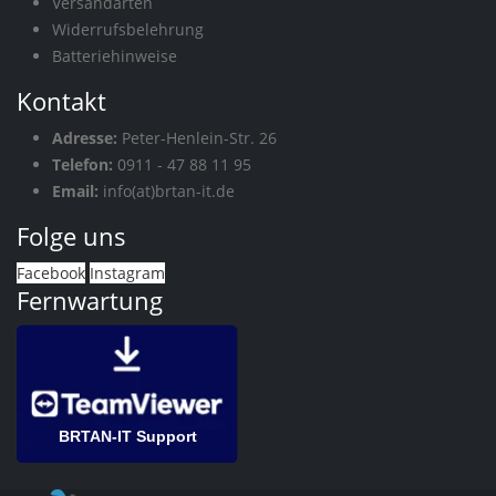
Versandarten
Widerrufsbelehrung
Batteriehinweise
Kontakt
Adresse:
Peter-Henlein-Str. 26
Telefon:
0911 - 47 88 11 95
Email:
info(at)brtan-it.de
Folge uns
Facebook
Instagram
Fernwartung
BRTAN-IT Support