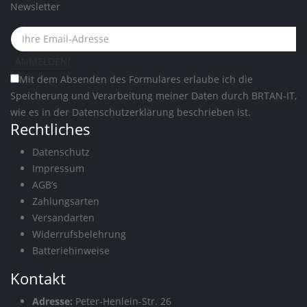
Newsletter
Mit dem Absenden des Formulares erlaube ich die
Speicherung und Verarbeitung meiner Daten durch BRTAN-IT,
wie es in der
Datenschutzerklärung
beschrieben ist.
Rechtliches
Datenschutz
Impressum
AGB’s
Zahlungsarten
Versandarten
Widerrufsbelehrung
Batteriehinweise
Kontakt
Adresse:
Peter-Henlein-Str. 26