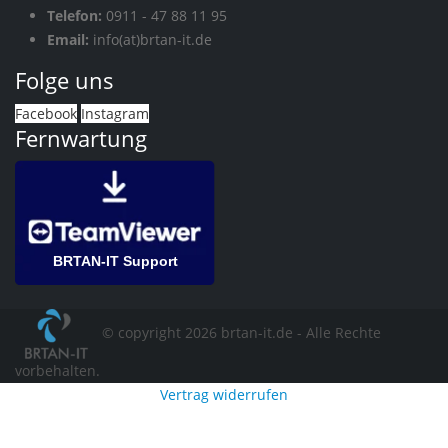
Telefon:
0911 - 47 88 11 95
Email:
info(at)brtan-it.de
Folge uns
Facebook
Instagram
Fernwartung
BRTAN-IT Support
© copyright 2026 brtan-it.de - Alle Rechte
vorbehalten.
Vertrag widerrufen