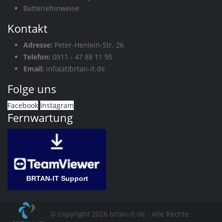
Batteriehinweise
Kontakt
Adresse:
Peter-Henlein-Str. 26
Telefon:
0911 - 47 88 11 95
Email:
info(at)brtan-it.de
Folge uns
Facebook
Instagram
Fernwartung
BRTAN-IT Support
© copyright 2026 brtan-it.de - Alle Rechte