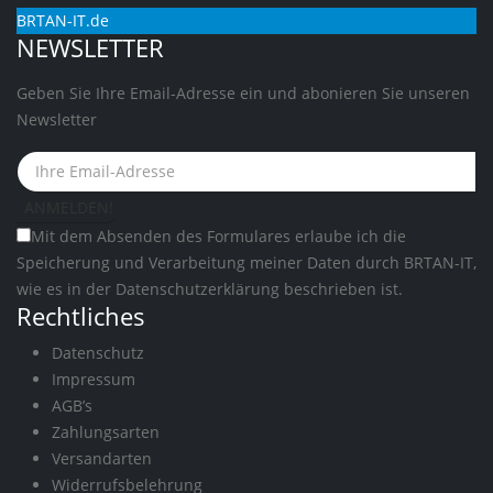
BRTAN-IT.de
NEWSLETTER
Geben Sie Ihre Email-Adresse ein und abonieren Sie unseren
Newsletter
Mit dem Absenden des Formulares erlaube ich die
Speicherung und Verarbeitung meiner Daten durch BRTAN-IT,
wie es in der
Datenschutzerklärung
beschrieben ist.
Rechtliches
Datenschutz
Impressum
AGB’s
Zahlungsarten
Versandarten
Widerrufsbelehrung