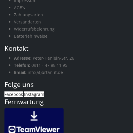
Impressum
AGB’s
Zahlungsarten
Versandarten
Widerrufsbelehrung
Batteriehinweise
Kontakt
Adresse:
Peter-Henlein-Str. 26
Telefon:
0911 - 47 88 11 95
Email:
info(at)brtan-it.de
Folge uns
Facebook
Instagram
Fernwartung