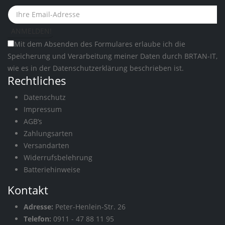
Mit dem Absenden des Formulares erlaube ich die
Speicherung und Verarbeitung meiner Daten durch BRTAN-IT,
wie es in der
Datenschutzerklärung
beschrieben ist.
Rechtliches
Datenschutz
Impressum
AGB’s
Zahlungsarten
Versandarten
Widerrufsbelehrung
Batteriehinweise
Kontakt
Adresse:
Peter-Henlein-Str. 26
Telefon:
0911 - 47 88 11 95