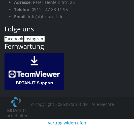
Adresse:
Peter-Henlein-Str. 26
Telefon:
0911 - 47 88 11 95
Email:
info(at)brtan-it.de
Folge uns
Facebook
Instagram
Fernwartung
BRTAN-IT Support
© copyright 2026 brtan-it.de - Alle Rechte
vorbehalten.
Vertrag widerrufen