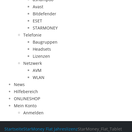
Avast
Bitdefender
ESET
STARMONEY
Telefonie
Baugruppen
Headsets
Lizenzen
Netzwerk
AVM
WLAN
News
Hilfebereich
ONLINESHOP
Mein Konto
Anmelden
Startseite
StarMoney Flat Jahreslizenz
StarMoney_Flat_Tablet