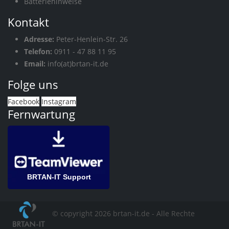
Batteriehinweise
Kontakt
Adresse:
Peter-Henlein-Str. 26
Telefon:
0911 - 47 88 11 95
Email:
info(at)brtan-it.de
Folge uns
Facebook
Instagram
Fernwartung
BRTAN-IT Support
© copyright 2026 brtan-it.de - Alle Rechte