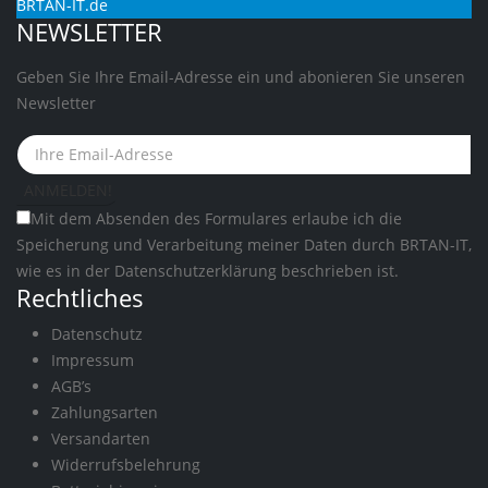
BRTAN-IT.de
NEWSLETTER
Geben Sie Ihre Email-Adresse ein und abonieren Sie unseren
Newsletter
Mit dem Absenden des Formulares erlaube ich die
Speicherung und Verarbeitung meiner Daten durch BRTAN-IT,
wie es in der
Datenschutzerklärung
beschrieben ist.
Rechtliches
Datenschutz
Impressum
AGB’s
Zahlungsarten
Versandarten
Widerrufsbelehrung