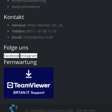
Widerrufsbelehrung
Batteriehinweise
Kontakt
Adresse:
Peter-Henlein-Str. 26
Telefon:
0911 - 47 88 11 95
Email:
info(at)brtan-it.de
Folge uns
Facebook
Instagram
Fernwartung
BRTAN-IT Support
© copyright 2026 brtan-it.de - Alle Rechte