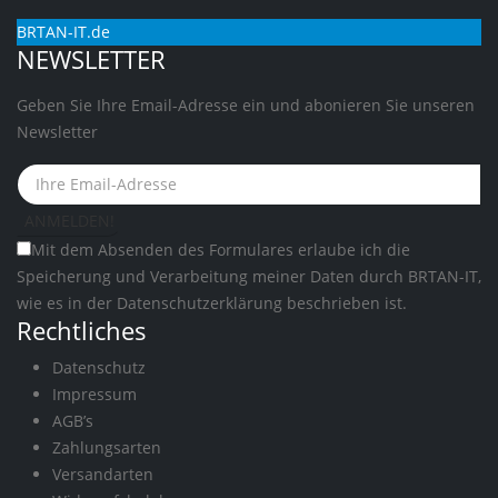
BRTAN-IT.de
NEWSLETTER
Geben Sie Ihre Email-Adresse ein und abonieren Sie unseren
Newsletter
Mit dem Absenden des Formulares erlaube ich die
Speicherung und Verarbeitung meiner Daten durch BRTAN-IT,
wie es in der
Datenschutzerklärung
beschrieben ist.
Rechtliches
Datenschutz
Impressum
AGB’s
Zahlungsarten
Versandarten