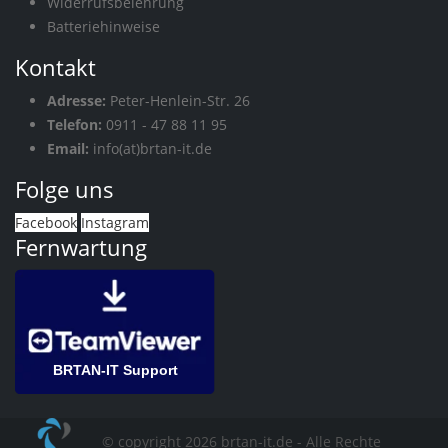
Widerrufsbelehrung
Batteriehinweise
Kontakt
Adresse:
Peter-Henlein-Str. 26
Telefon:
0911 - 47 88 11 95
Email:
info(at)brtan-it.de
Folge uns
Facebook
Instagram
Fernwartung
BRTAN-IT Support
© copyright 2026 brtan-it.de - Alle Rechte