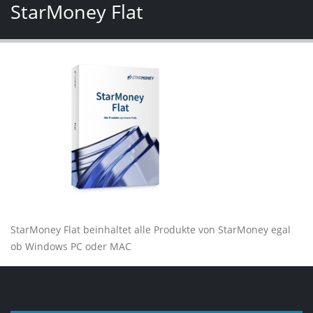
StarMoney Flat
StarMoney Flat beinhaltet alle Produkte von StarMoney egal
ob Windows PC oder MAC