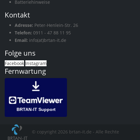
Batteriehinweise
Kontakt
Adresse:
Peter-Henlein-Str. 26
Telefon:
0911 - 47 88 11 95
Email:
info(at)brtan-it.de
Folge uns
Facebook
Instagram
Fernwartung
BRTAN-IT Support
© copyright 2026 brtan-it.de - Alle Rechte