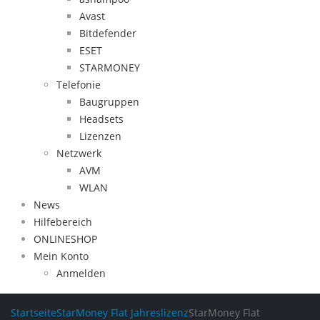
Avast
Bitdefender
ESET
STARMONEY
Telefonie
Baugruppen
Headsets
Lizenzen
Netzwerk
AVM
WLAN
News
Hilfebereich
ONLINESHOP
Mein Konto
Anmelden
Startseite
StarMoney Flat Jahreslizenz
StarMoney Flat