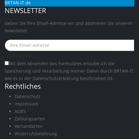
BRTAN-IT.de
NEWSLETTER
Geben Sie Ihre Email-Adresse ein und abonieren Sie unseren
Newsletter
Mit dem Absenden des Formulares erlaube ich die
Speicherung und Verarbeitung meiner Daten durch BRTAN-IT,
wie es in der
Datenschutzerklärung
beschrieben ist.
Rechtliches
Datenschutz
Impressum
AGB’s
Zahlungsarten
Versandarten
Widerrufsbelehrung