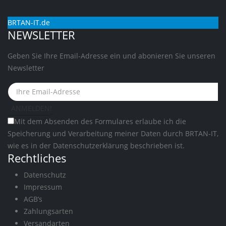
BRTAN-IT.de
NEWSLETTER
Geben Sie Ihre Email-Adresse ein und abonieren Sie unseren
Newsletter
Mit dem Absenden des Formulares erlaube ich die
Speicherung und Verarbeitung meiner Daten durch BRTAN-IT,
wie es in der
Datenschutzerklärung
beschrieben ist.
Rechtliches
Datenschutz
Impressum
AGB’s
Zahlungsarten
Versandarten