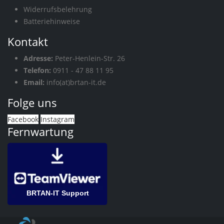
Widerrufsbelehrung
Batteriehinweise
Kontakt
Adresse:
Peter-Henlein-Str. 26
Telefon:
0911 - 47 88 11 95
Email:
info(at)brtan-it.de
Folge uns
Facebook
Instagram
Fernwartung
BRTAN-IT Support