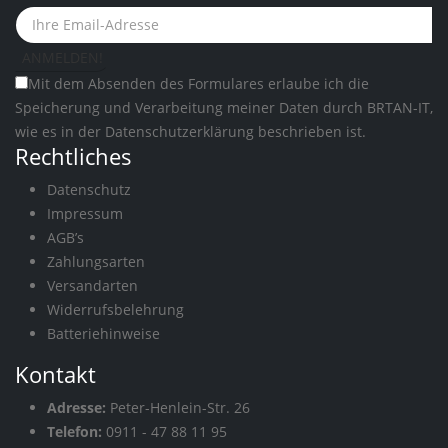
Mit dem Absenden des Formulares erlaube ich die
Speicherung und Verarbeitung meiner Daten durch BRTAN-IT,
wie es in der
Datenschutzerklärung
beschrieben ist.
Rechtliches
Datenschutz
Impressum
AGB’s
Zahlungsarten
Versandarten
Widerrufsbelehrung
Batteriehinweise
Kontakt
Adresse:
Peter-Henlein-Str. 26
Telefon:
0911 - 47 88 11 95