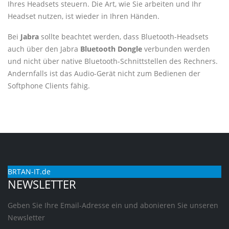
Ihres Headsets steuern. Die Art, wie Sie arbeiten und Ihr
Headset nutzen, ist wieder in Ihren Händen.
Bei
Jabra
sollte beachtet werden, dass Bluetooth-Headsets
auch über den Jabra
Bluetooth Dongle
verbunden werden
und nicht über native Bluetooth-Schnittstellen des Rechners.
Andernfalls ist das Audio-Gerät nicht zum Bedienen der
Softphone Clients fähig.
BRTAN-IT.de
NEWSLETTER
Geben Sie Ihre Email-Adresse ein und abonieren Sie unseren
Newsletter