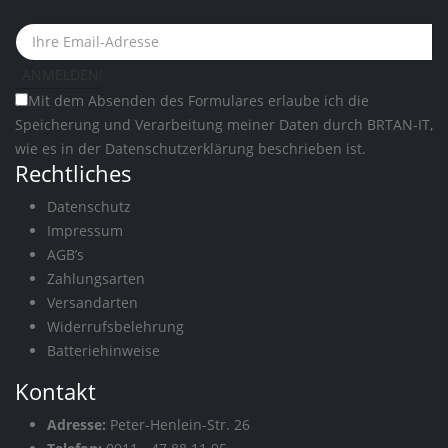
Mit dem Absenden des Formulares erlaube ich die
Speicherung und Verarbeitung meiner Daten durch BRTAN-IT,
wie es in der
Datenschutzerklärung
beschrieben ist.
Rechtliches
Datenschutz
Impressum
AGB’s
Zahlungsarten
Versandarten
Widerrufsbelehrung
Batteriehinweise
Kontakt
Adresse:
Peter-Henlein-Str. 26