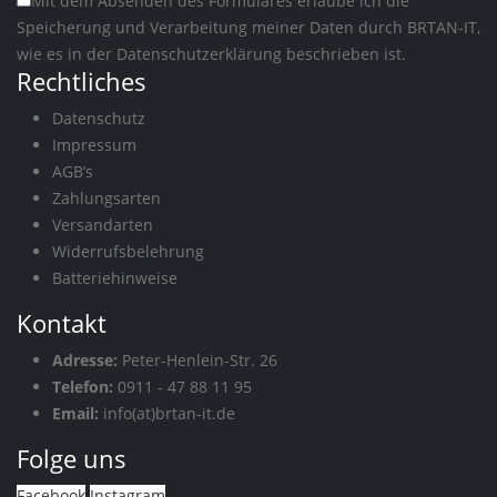
Mit dem Absenden des Formulares erlaube ich die
Speicherung und Verarbeitung meiner Daten durch BRTAN-IT,
wie es in der
Datenschutzerklärung
beschrieben ist.
Rechtliches
Datenschutz
Impressum
AGB’s
Zahlungsarten
Versandarten
Widerrufsbelehrung
Batteriehinweise
Kontakt
Adresse:
Peter-Henlein-Str. 26
Telefon:
0911 - 47 88 11 95
Email:
info(at)brtan-it.de
Folge uns
Facebook
Instagram