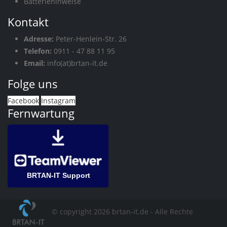
Batteriehinweise
Kontakt
Adresse:
Peter-Henlein-Str. 26
Telefon:
0911 - 47 88 11 95
Email:
info(at)brtan-it.de
Folge uns
Facebook
Instagram
Fernwartung
BRTAN-IT Support
© copyright 2026 brtan-it.de - Alle Rechte