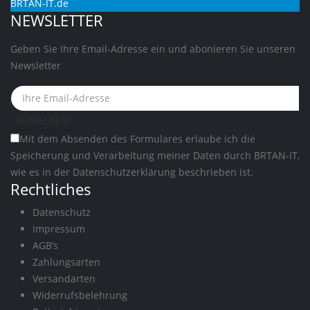
BRTAN-IT.de
NEWSLETTER
Geben Sie Ihre Email-Adresse ein und abonieren Sie unseren
Newsletter
Mit dem Absenden des Formulares erlaube ich die
Speicherung und Verarbeitung meiner Daten durch BRTAN-IT,
wie es in der
Datenschutzerklärung
beschrieben ist.
Rechtliches
Datenschutz
Impressum
AGB’s
Zahlungsarten
Versandarten
Widerrufsbelehrung