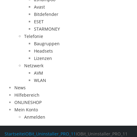
Avast
Bitdefender
ESET
STARMONEY
Telefonie
Baugruppen
Headsets
Lizenzen
Netzwerk
AVM
WLAN
News
Hilfebereich
ONLINESHOP
Mein Konto
Anmelden
Startseite
IOBit_Uninstaller_PRO_11
IOBit_Uninstaller_PRO_11