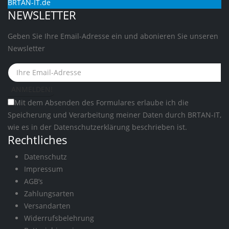
BRTAN-IT.de
NEWSLETTER
Geben Sie Ihre Email-Adresse ein und abonieren Sie unseren
Newsletter
Mit dem Absenden des Formulares erlaube ich die
Speicherung und Verarbeitung meiner Daten durch BRTAN-IT,
wie es in der
Datenschutzerklärung
beschrieben ist.
Rechtliches
Datenschutz
Impressum
AGB’s
Zahlungsarten
Versandarten
Widerrufsbelehrung