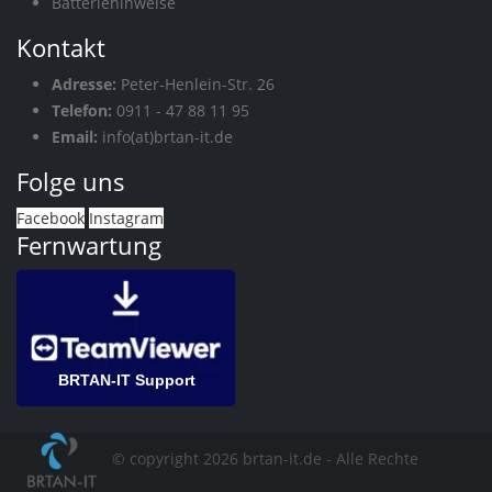
Batteriehinweise
Kontakt
Adresse:
Peter-Henlein-Str. 26
Telefon:
0911 - 47 88 11 95
Email:
info(at)brtan-it.de
Folge uns
Facebook
Instagram
Fernwartung
BRTAN-IT Support
© copyright 2026 brtan-it.de - Alle Rechte