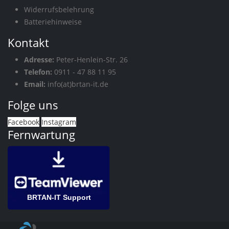
Widerrufsbelehrung
Batteriehinweise
Kontakt
Adresse:
Peter-Henlein-Str. 26
Telefon:
0911 - 47 88 11 95
Email:
info(at)brtan-it.de
Folge uns
Facebook
Instagram
Fernwartung
BRTAN-IT Support