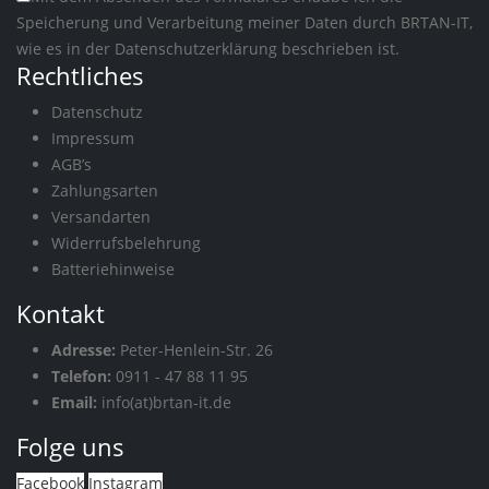
Speicherung und Verarbeitung meiner Daten durch BRTAN-IT,
wie es in der
Datenschutzerklärung
beschrieben ist.
Rechtliches
Datenschutz
Impressum
AGB’s
Zahlungsarten
Versandarten
Widerrufsbelehrung
Batteriehinweise
Kontakt
Adresse:
Peter-Henlein-Str. 26
Telefon:
0911 - 47 88 11 95
Email:
info(at)brtan-it.de
Folge uns
Facebook
Instagram