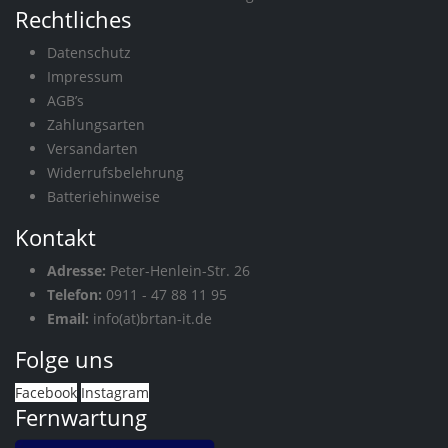
Rechtliches
Datenschutz
Impressum
AGB’s
Zahlungsarten
Versandarten
Widerrufsbelehrung
Batteriehinweise
Kontakt
Adresse:
Peter-Henlein-Str. 26
Telefon:
0911 - 47 88 11 95
Email:
info(at)brtan-it.de
Folge uns
Facebook
Instagram
Fernwartung