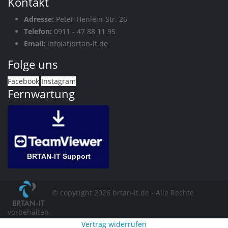
Kontakt
Adresse:
Peter-Henlein-Str. 26
Telefon:
0911 - 47 88 11 95
Email:
info(at)brtan-it.de
Folge uns
Facebook
Instagram
Fernwartung
BRTAN-IT Support
© copyright 2026 brtan-it.de - Alle Rechte
vorbehalten.
Vertrag widerrufen