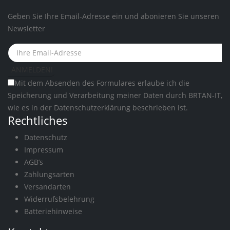
Geben Sie Ihre Email-Adresse ein und abonieren Sie unseren
Newsletter
Mit dem Absenden des Formulares erlaube ich die
Speicherung und Verarbeitung meiner Daten durch BRTAN-IT,
wie es in der
Datenschutzerklärung
beschrieben ist.
Rechtliches
Datenschutz
Impressum
AGB’s
Zahlungsarten
Versandarten
Widerrufsbelehrung
Batteriehinweise