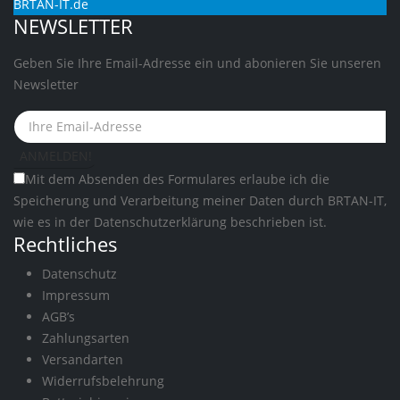
BRTAN-IT.de
NEWSLETTER
Geben Sie Ihre Email-Adresse ein und abonieren Sie unseren
Newsletter
Mit dem Absenden des Formulares erlaube ich die
Speicherung und Verarbeitung meiner Daten durch BRTAN-IT,
wie es in der
Datenschutzerklärung
beschrieben ist.
Rechtliches
Datenschutz
Impressum
AGB’s
Zahlungsarten
Versandarten
Widerrufsbelehrung