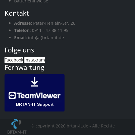
Batteriehinweise
Kontakt
Adresse:
Peter-Henlein-Str. 26
Telefon:
0911 - 47 88 11 95
Email:
info(at)brtan-it.de
Folge uns
Facebook
Instagram
Fernwartung
BRTAN-IT Support
© copyright 2026 brtan-it.de - Alle Rechte