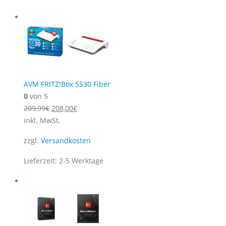
war:
ist:
49,99€
9,99€.
AVM FRITZ!Box 5530 Fiber
0
von 5
Ursprünglicher
Aktueller
209,99
€
208,00
€
Preis
Preis
inkl. MwSt.
war:
ist:
zzgl.
Versandkosten
209,99€
208,00€.
Lieferzeit:
2-5 Werktage