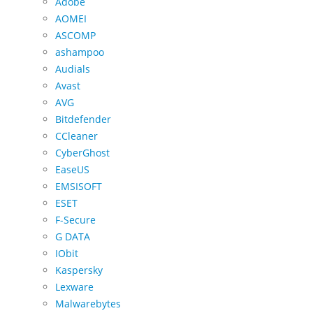
Adobe
AOMEI
ASCOMP
ashampoo
Audials
Avast
AVG
Bitdefender
CCleaner
CyberGhost
EaseUS
EMSISOFT
ESET
F-Secure
G DATA
IObit
Kaspersky
Lexware
Malwarebytes