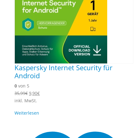
Kaspersky Internet Security für
Android
0
von 5
Ursprünglicher
Aktueller
35,99
€
9,90
€
Preis
Preis
inkl. MwSt.
war:
ist:
Weiterlesen
35,99€
9,90€.