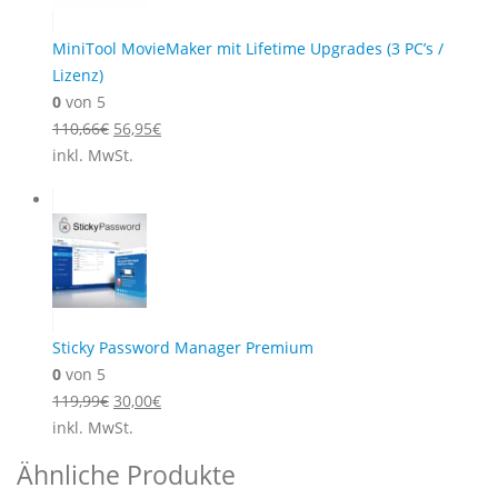
MiniTool MovieMaker mit Lifetime Upgrades (3 PC’s /
Lizenz)
0
von 5
Ursprünglicher
Aktueller
110,66
€
56,95
€
Preis
Preis
inkl. MwSt.
war:
ist:
110,66€
56,95€.
Sticky Password Manager Premium
0
von 5
Ursprünglicher
Aktueller
119,99
€
30,00
€
Preis
Preis
inkl. MwSt.
war:
ist:
Ähnliche Produkte
119,99€
30,00€.