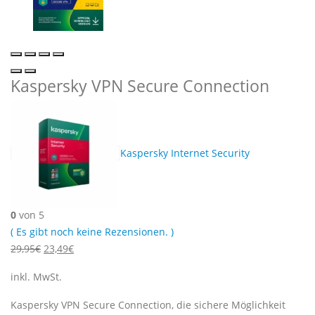
Kaspersky VPN Secure Connection
Kaspersky Internet Security
0
von 5
( Es gibt noch keine Rezensionen. )
Ursprünglicher
Aktueller
29,95
€
23,49
€
Preis
Preis
inkl. MwSt.
war:
ist:
29,95€
23,49€.
Kaspersky VPN Secure Connection, die sichere Möglichkeit