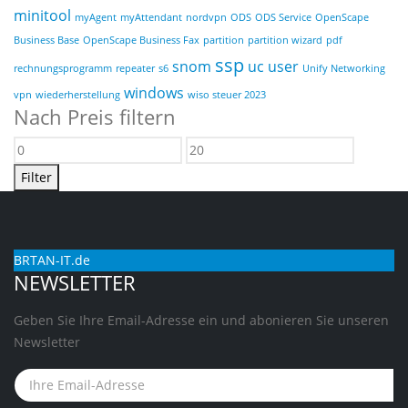
minitool
myAgent
myAttendant
nordvpn
ODS
ODS Service
OpenScape
Business Base
OpenScape Business Fax
partition
partition wizard
pdf
ssp
snom
uc user
rechnungsprogramm
repeater
s6
Unify Networking
windows
vpn
wiederherstellung
wiso steuer 2023
Nach Preis filtern
Min.
Max.
Preis
Preis
Filter
BRTAN-IT.de
NEWSLETTER
Geben Sie Ihre Email-Adresse ein und abonieren Sie unseren
Newsletter