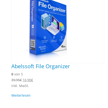
Abelssoft File Organizer
0
von 5
Ursprünglicher
Aktueller
39,95
€
16,90
€
Preis
Preis
inkl. MwSt.
war:
ist:
Weiterlesen
39,95€
16,90€.