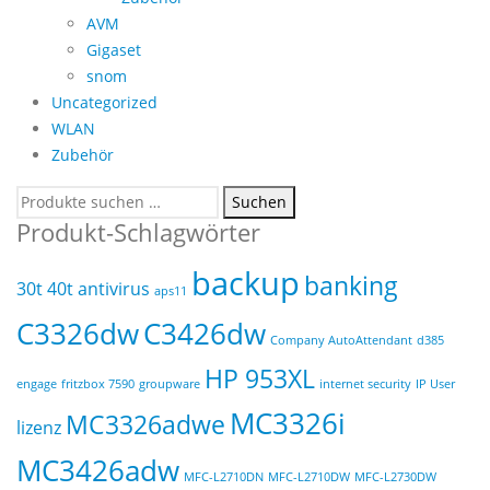
AVM
Gigaset
snom
Uncategorized
WLAN
Zubehör
Suchen
Suchen
nach:
Produkt-Schlagwörter
backup
banking
30t
40t
antivirus
aps11
C3326dw
C3426dw
Company AutoAttendant
d385
HP 953XL
engage
fritzbox 7590
groupware
internet security
IP User
MC3326i
MC3326adwe
lizenz
MC3426adw
MFC-L2710DN
MFC-L2710DW
MFC-L2730DW