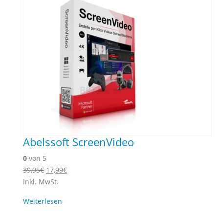
Abelssoft ScreenVideo
0
von 5
Ursprünglicher
Aktueller
39,95
€
17,99
€
Preis
Preis
inkl. MwSt.
war:
ist:
Weiterlesen
39,95€
17,99€.