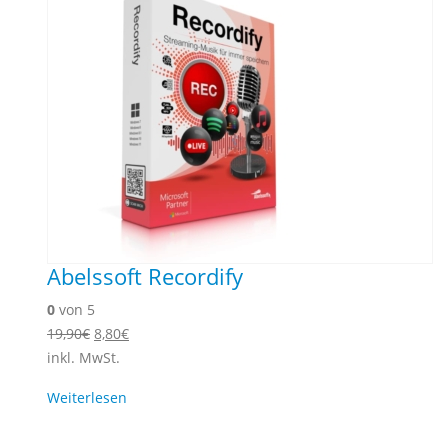
Abelssoft Recordify
0
von 5
Ursprünglicher
Aktueller
19,90
€
8,80
€
Preis
Preis
inkl. MwSt.
war:
ist:
Weiterlesen
19,90€
8,80€.