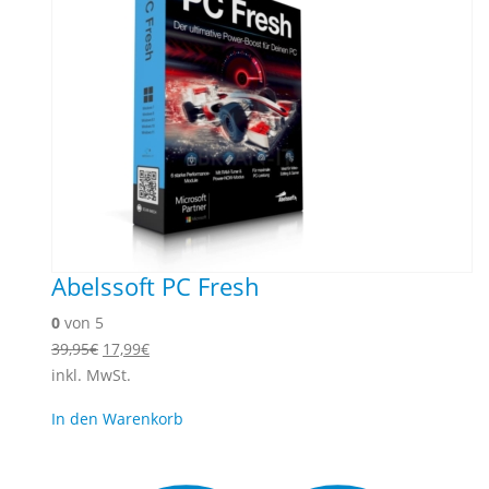
Abelssoft PC Fresh
0
von 5
Ursprünglicher
Aktueller
39,95
€
17,99
€
Preis
Preis
inkl. MwSt.
war:
ist:
In den Warenkorb
39,95€
17,99€.