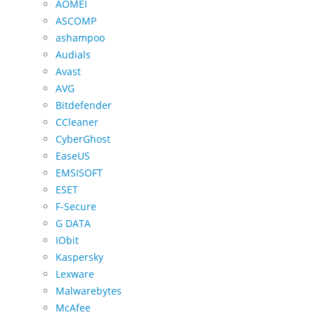
AOMEI
ASCOMP
ashampoo
Audials
Avast
AVG
Bitdefender
CCleaner
CyberGhost
EaseUS
EMSISOFT
ESET
F-Secure
G DATA
IObit
Kaspersky
Lexware
Malwarebytes
McAfee