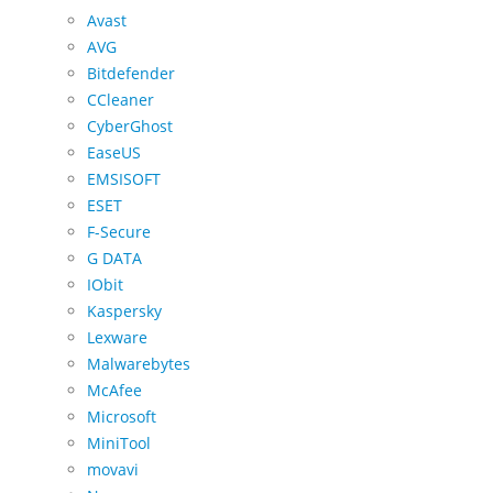
Avast
AVG
Bitdefender
CCleaner
CyberGhost
EaseUS
EMSISOFT
ESET
F-Secure
G DATA
IObit
Kaspersky
Lexware
Malwarebytes
McAfee
Microsoft
MiniTool
movavi