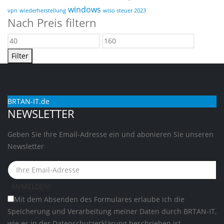
windows
vpn
wiederherstellung
wiso steuer 2023
Nach Preis filtern
Min.
Max.
Preis
Preis
Filter
BRTAN-IT.de
NEWSLETTER
Geben Sie Ihre Email-Adresse ein und abonieren Sie unseren
Newsletter
Mit dem Absenden des Formulares erlaube ich die
Speicherung und Verarbeitung meiner Daten durch BRTAN-IT,
wie es in der
Datenschutzerklärung
beschrieben ist.