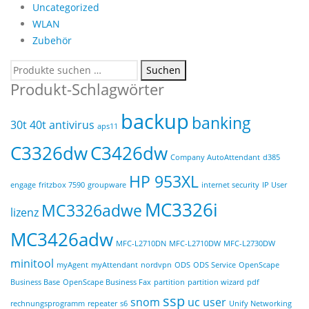
Uncategorized
WLAN
Zubehör
Suchen
Suchen
nach:
Produkt-Schlagwörter
backup
banking
30t
40t
antivirus
aps11
C3326dw
C3426dw
Company AutoAttendant
d385
HP 953XL
engage
fritzbox 7590
groupware
internet security
IP User
MC3326i
MC3326adwe
lizenz
MC3426adw
MFC-L2710DN
MFC-L2710DW
MFC-L2730DW
minitool
myAgent
myAttendant
nordvpn
ODS
ODS Service
OpenScape
Business Base
OpenScape Business Fax
partition
partition wizard
pdf
ssp
snom
uc user
rechnungsprogramm
repeater
s6
Unify Networking