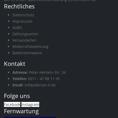
Rechtliches
Datenschutz
Impressum
AGB’s
Zahlungsarten
Versandarten
Widerrufsbelehrung
Batteriehinweise
Kontakt
Adresse:
Peter-Henlein-Str. 26
Telefon:
0911 - 47 88 11 95
Email:
info(at)brtan-it.de
Folge uns
Facebook
Instagram
Fernwartung