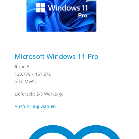
Microsoft Windows 11 Pro
0
von 5
123,77
€
–
157,27
€
inkl. MwSt.
Lieferzeit:
2-5 Werktage
Dieses
Ausführung wählen
Produkt
weist
mehrere
Varianten