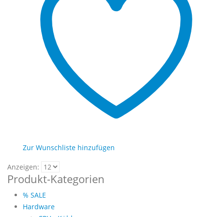
auf.
Die
Optionen
können
auf
der
Produktseite
gewählt
werden
Zur Wunschliste hinzufügen
Anzeigen:
Produkt-Kategorien
% SALE
Hardware