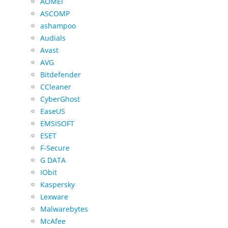
AOMEI
ASCOMP
ashampoo
Audials
Avast
AVG
Bitdefender
CCleaner
CyberGhost
EaseUS
EMSISOFT
ESET
F-Secure
G DATA
IObit
Kaspersky
Lexware
Malwarebytes
McAfee