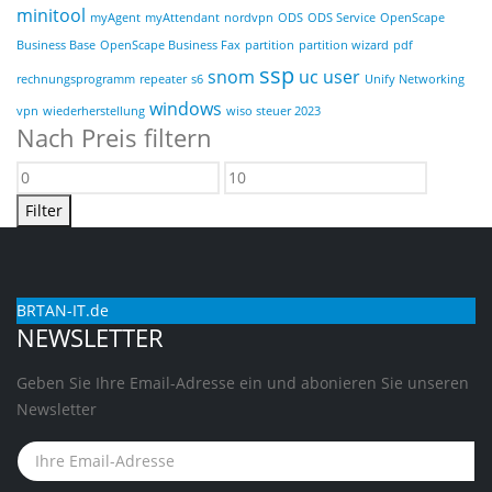
minitool
myAgent
myAttendant
nordvpn
ODS
ODS Service
OpenScape
Business Base
OpenScape Business Fax
partition
partition wizard
pdf
ssp
snom
uc user
rechnungsprogramm
repeater
s6
Unify Networking
windows
vpn
wiederherstellung
wiso steuer 2023
Nach Preis filtern
Min.
Max.
Preis
Preis
Filter
BRTAN-IT.de
NEWSLETTER
Geben Sie Ihre Email-Adresse ein und abonieren Sie unseren
Newsletter