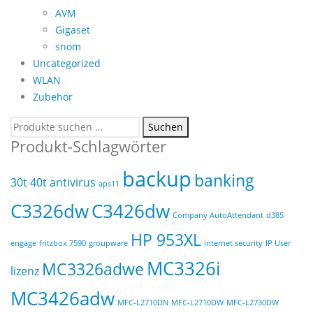
AVM
Gigaset
snom
Uncategorized
WLAN
Zubehör
Suchen
Suchen
nach:
Produkt-Schlagwörter
backup
banking
30t
40t
antivirus
aps11
C3326dw
C3426dw
Company AutoAttendant
d385
HP 953XL
engage
fritzbox 7590
groupware
internet security
IP User
MC3326i
MC3326adwe
lizenz
MC3426adw
MFC-L2710DN
MFC-L2710DW
MFC-L2730DW