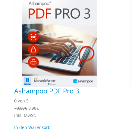
Ashampoo PDF Pro 3
0
von 5
Ursprünglicher
Aktueller
70,00
€
8,98
€
Preis
Preis
inkl. MwSt.
war:
ist:
In den Warenkorb
70,00€
8,98€.