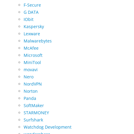
F-Secure
G DATA
IObit
Kaspersky
Lexware
Malwarebytes
McAfee
Microsoft
MiniTool
movavi
Nero
NordVPN
Norton
Panda
SoftMaker
STARMONEY
Surfshark
Watchdog Development