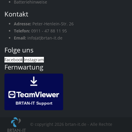
Batteriehinweise
Kontakt
Adresse:
Peter-Henlein-Str. 26
Telefon:
0911 - 47 88 11 95
Email:
info(at)brtan-it.de
Folge uns
Facebook
Instagram
Fernwartung
BRTAN-IT Support
© copyright 2026 brtan-it.de - Alle Rechte