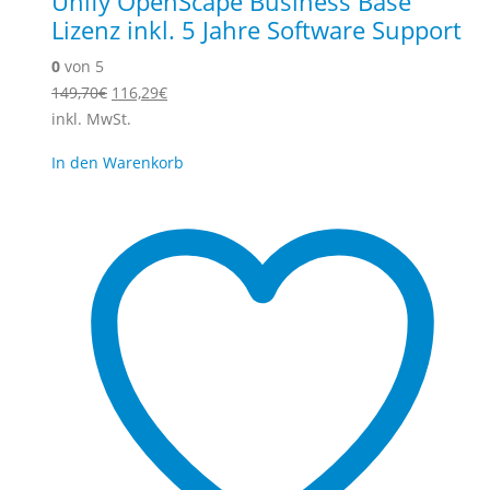
Unify OpenScape Business Base
Lizenz inkl. 5 Jahre Software Support
0
von 5
Ursprünglicher
Aktueller
149,70
€
116,29
€
Preis
Preis
inkl. MwSt.
war:
ist:
In den Warenkorb
149,70€
116,29€.