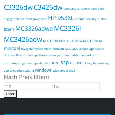
C3326dw
C3426dw
Company AutoAttendant
d385
HP 953XL
engage
fritzbox 7590
groupware
internet security
IP User
MC3326i
MC3326adwe
lizenz
MC3426adw
MFC-L2710DN
MFC-L2710DW
MFC-L2730DW
minitool
myAgent
myAttendant
nordvpn
ODS
ODS Service
OpenScape
Business Base
OpenScape Business Fax
partition
partition wizard
pdf
ssp
snom
uc user
rechnungsprogramm
repeater
s6
Unify Networking
windows
vpn
wiederherstellung
wiso steuer 2023
Nach Preis filtern
Min.
Max.
Preis
Preis
Filter