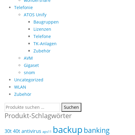
wondershare
Telefonie
ATOS Unify
Baugruppen
Lizenzen
Telefone
TK-Anlagen
Zubehör
AVM
Gigaset
snom
Uncategorized
WLAN
Zubehör
Suchen
Suchen
nach:
Produkt-Schlagwörter
backup
banking
30t
40t
antivirus
aps11