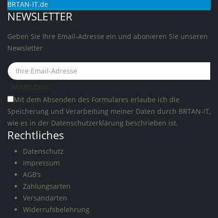
BRTAN-IT.de
NEWSLETTER
Geben Sie Ihre Email-Adresse ein und abonieren Sie unseren
Newsletter
Mit dem Absenden des Formulares erlaube ich die
Speicherung und Verarbeitung meiner Daten durch BRTAN-IT,
wie es in der
Datenschutzerklärung
beschrieben ist.
Rechtliches
Datenschutz
Impressum
AGB’s
Zahlungsarten
Versandarten
Widerrufsbelehrung