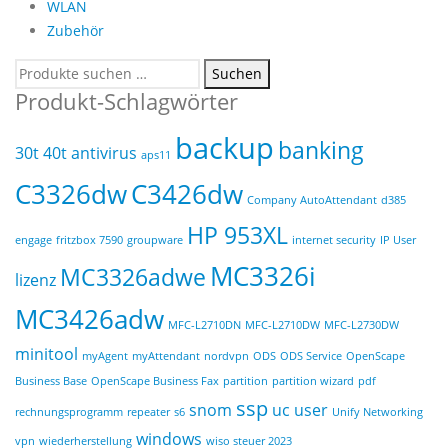
WLAN
Zubehör
Suchen
Suchen
nach:
Produkt-Schlagwörter
backup
banking
30t
40t
antivirus
aps11
C3326dw
C3426dw
Company AutoAttendant
d385
HP 953XL
engage
fritzbox 7590
groupware
internet security
IP User
MC3326i
MC3326adwe
lizenz
MC3426adw
MFC-L2710DN
MFC-L2710DW
MFC-L2730DW
minitool
myAgent
myAttendant
nordvpn
ODS
ODS Service
OpenScape
Business Base
OpenScape Business Fax
partition
partition wizard
pdf
ssp
snom
uc user
rechnungsprogramm
repeater
s6
Unify Networking
windows
vpn
wiederherstellung
wiso steuer 2023