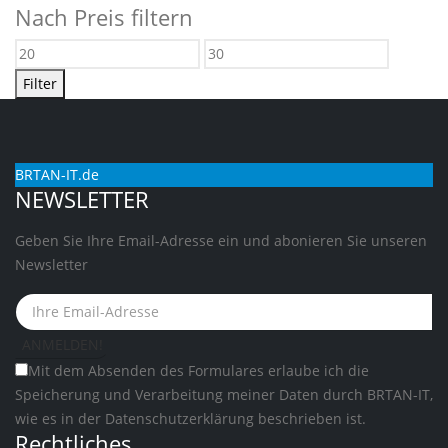
Nach Preis filtern
Min.
Max.
Preis
Preis
Filter
BRTAN-IT.de
NEWSLETTER
Geben Sie Ihre Email-Adresse ein und abonieren Sie unseren
Newsletter
Mit dem Absenden des Formulares erlaube ich die
Speicherung und Verarbeitung meiner Daten durch BRTAN-IT,
wie es in der
Datenschutzerklärung
beschrieben ist.
Rechtliches