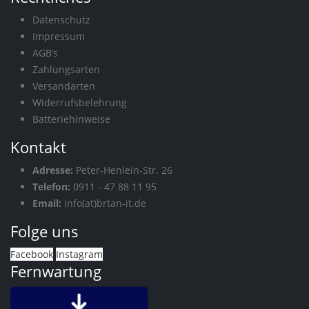
Datenschutz
Impressum
AGB’s
Zahlungsarten
Versandarten
Widerrufsbelehrung
Batteriehinweise
Kontakt
Adresse:
Peter-Henlein-Str. 26
Telefon:
0911 - 47 88 11 95
Email:
info(at)brtan-it.de
Folge uns
Facebook
Instagram
Fernwartung