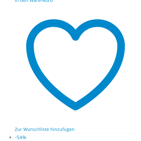
In den Warenkorb
54,99€
27,90€.
Zur Wunschliste hinzufügen
-54%