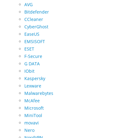
AVG
Bitdefender
CCleaner
CyberGhost
EaseUS
EMSISOFT
ESET
F-Secure
G DATA
IObit
Kaspersky
Lexware
Malwarebytes
McAfee
Microsoft
MiniTool
movavi
Nero
NordVPN