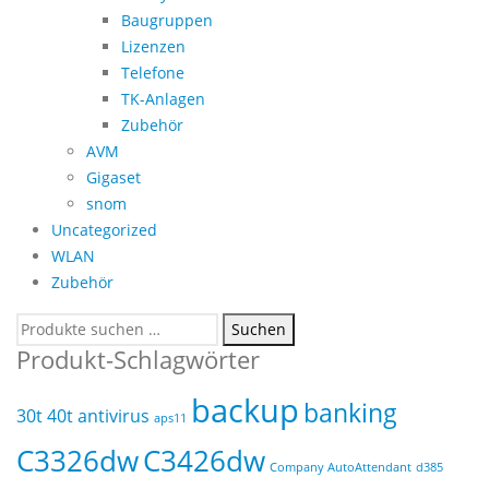
Baugruppen
Lizenzen
Telefone
TK-Anlagen
Zubehör
AVM
Gigaset
snom
Uncategorized
WLAN
Zubehör
Suchen
Suchen
nach:
Produkt-Schlagwörter
backup
banking
30t
40t
antivirus
aps11
C3326dw
C3426dw
Company AutoAttendant
d385