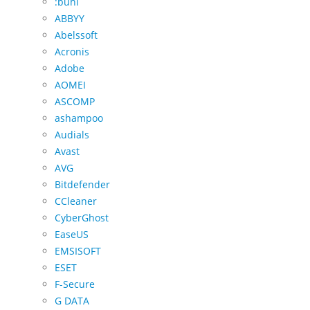
:buhl
ABBYY
Abelssoft
Acronis
Adobe
AOMEI
ASCOMP
ashampoo
Audials
Avast
AVG
Bitdefender
CCleaner
CyberGhost
EaseUS
EMSISOFT
ESET
F-Secure
G DATA