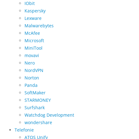
IObit
Kaspersky
Lexware
Malwarebytes
McAfee
Microsoft
MiniTool
movavi
Nero
NordVPN
Norton
Panda
SoftMaker
STARMONEY
Surfshark
Watchdog Development
wondershare
Telefonie
ATOS Unify