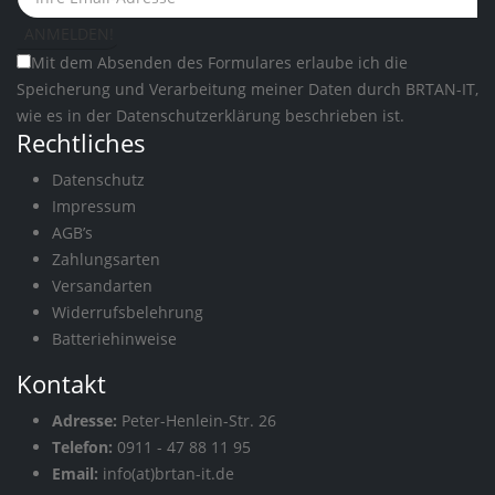
Mit dem Absenden des Formulares erlaube ich die
Speicherung und Verarbeitung meiner Daten durch BRTAN-IT,
wie es in der
Datenschutzerklärung
beschrieben ist.
Rechtliches
Datenschutz
Impressum
AGB’s
Zahlungsarten
Versandarten
Widerrufsbelehrung
Batteriehinweise
Kontakt
Adresse:
Peter-Henlein-Str. 26
Telefon:
0911 - 47 88 11 95
Email:
info(at)brtan-it.de