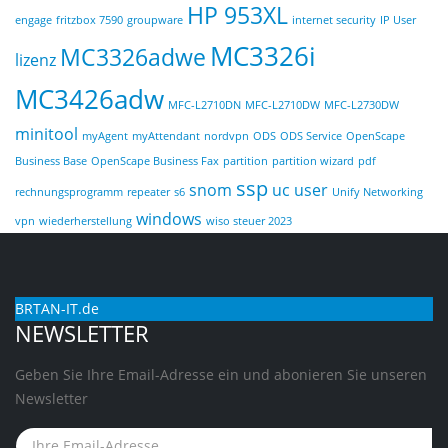
HP 953XL
engage
fritzbox 7590
groupware
internet security
IP User
MC3326i
MC3326adwe
lizenz
MC3426adw
MFC-L2710DN
MFC-L2710DW
MFC-L2730DW
minitool
myAgent
myAttendant
nordvpn
ODS
ODS Service
OpenScape
Business Base
OpenScape Business Fax
partition
partition wizard
pdf
ssp
snom
uc user
rechnungsprogramm
repeater
s6
Unify Networking
windows
vpn
wiederherstellung
wiso steuer 2023
BRTAN-IT.de
NEWSLETTER
Geben Sie Ihre Email-Adresse ein und abonieren Sie unseren
Newsletter