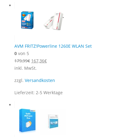
AVM FRITZ!Powerline 1260E WLAN Set
0
von 5
Ursprünglicher
Aktueller
179,99
€
167,36
€
Preis
Preis
inkl. MwSt.
war:
ist:
zzgl.
Versandkosten
179,99€
167,36€.
Lieferzeit:
2-5 Werktage