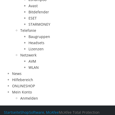
Avast
Bitdefender
ESET
STARMONEY
Telefonie
Baugruppen
Headsets
Lizenzen
Netzwerk
AVM
WLAN
News
Hilfebereich
ONLINESHOP
Mein Konto
Anmelden
Startseite
Shop
Software
,
McAfee
McAfee Total Protection