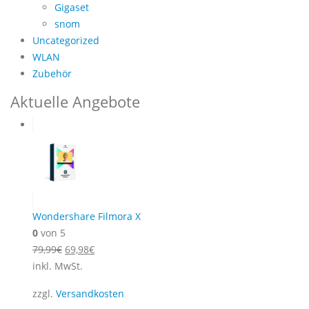
Gigaset
snom
Uncategorized
WLAN
Zubehör
Aktuelle Angebote
Wondershare Filmora X
0
von 5
Ursprünglicher
Aktueller
79,99
€
69,98
€
Preis
Preis
inkl. MwSt.
war:
ist:
zzgl.
Versandkosten
79,99€
69,98€.