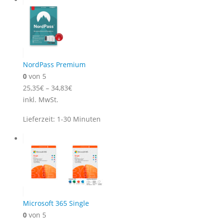
NordPass Premium
0
von 5
25,35
€
–
34,83
€
inkl. MwSt.
Lieferzeit:
1-30 Minuten
Microsoft 365 Single
0
von 5