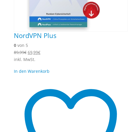
NordVPN Plus
0
von 5
Ursprünglicher
Aktueller
89,99
€
69,99
€
Preis
Preis
inkl. MwSt.
war:
ist:
In den Warenkorb
89,99€
69,99€.