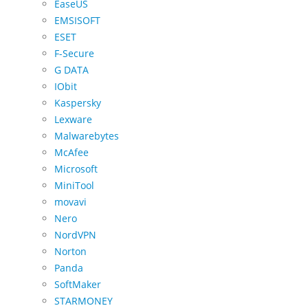
EaseUS
EMSISOFT
ESET
F-Secure
G DATA
IObit
Kaspersky
Lexware
Malwarebytes
McAfee
Microsoft
MiniTool
movavi
Nero
NordVPN
Norton
Panda
SoftMaker
STARMONEY