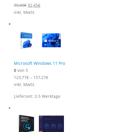
Ursprünglicher
Aktueller
99,00
€
92,45
€
Preis
Preis
inkl. MwSt.
war:
ist:
99,00€
92,45€.
Microsoft Windows 11 Pro
0
von 5
123,77
€
–
157,27
€
inkl. MwSt.
Lieferzeit:
2-5 Werktage