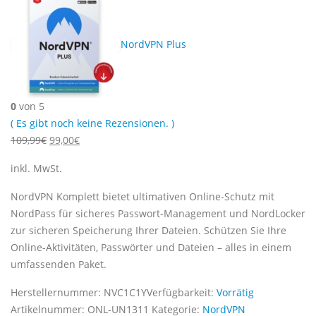
NordVPN Plus
0
von 5
( Es gibt noch keine Rezensionen. )
Ursprünglicher
Aktueller
109,99
€
99,00
€
Preis
Preis
inkl. MwSt.
war:
ist:
109,99€
99,00€.
NordVPN Komplett bietet ultimativen Online-Schutz mit
NordPass für sicheres Passwort-Management und NordLocker
zur sicheren Speicherung Ihrer Dateien. Schützen Sie Ihre
Online-Aktivitäten, Passwörter und Dateien – alles in einem
umfassenden Paket.
Herstellernummer:
NVC1C1Y
Verfügbarkeit:
Vorrätig
Artikelnummer:
ONL-UN1311
Kategorie:
NordVPN