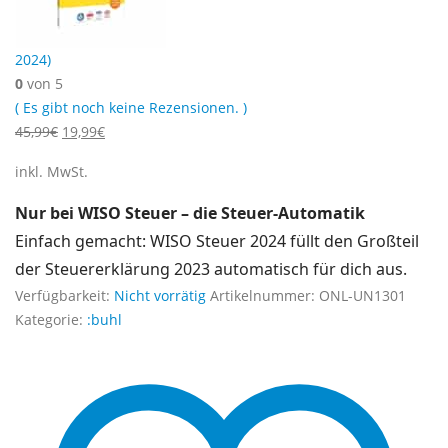
2024)
0
von 5
( Es gibt noch keine Rezensionen. )
Ursprünglicher
Aktueller
45,99
€
19,99
€
Preis
Preis
inkl. MwSt.
war:
ist:
45,99€
19,99€.
Nur bei WISO Steuer – die Steuer-Automatik
Einfach gemacht: WISO Steuer 2024 füllt den Großteil
der Steuererklärung 2023 automatisch für dich aus.
Verfügbarkeit:
Nicht vorrätig
Artikelnummer:
ONL-UN1301
Kategorie:
:buhl