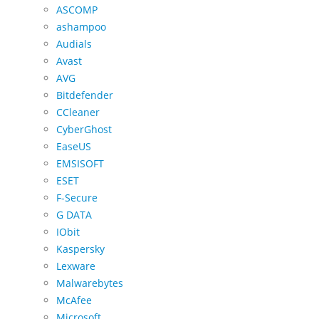
ASCOMP
ashampoo
Audials
Avast
AVG
Bitdefender
CCleaner
CyberGhost
EaseUS
EMSISOFT
ESET
F-Secure
G DATA
IObit
Kaspersky
Lexware
Malwarebytes
McAfee
Microsoft