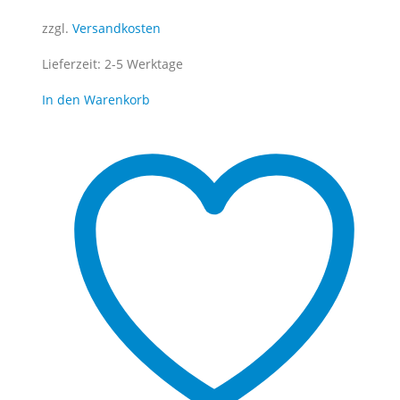
war:
ist:
zzgl.
Versandkosten
54,98€
34,88€.
Lieferzeit:
2-5 Werktage
In den Warenkorb