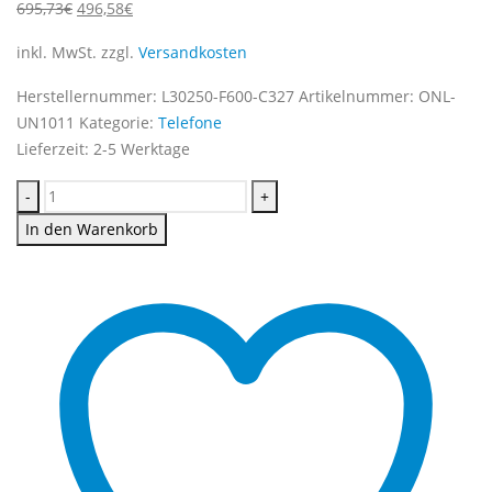
Ursprünglicher
Aktueller
695,73
€
496,58
€
Preis
Preis
inkl. MwSt.
zzgl.
Versandkosten
war:
ist:
695,73€
496,58€.
Herstellernummer:
L30250-F600-C327
Artikelnummer:
ONL-
UN1011
Kategorie:
Telefone
Lieferzeit:
2-5 Werktage
-
+
In den Warenkorb