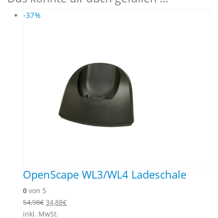
-37%
OpenScape WL3/WL4 Ladeschale
0
von 5
Ursprünglicher
Aktueller
54,98
€
34,88
€
Preis
Preis
inkl. MwSt.