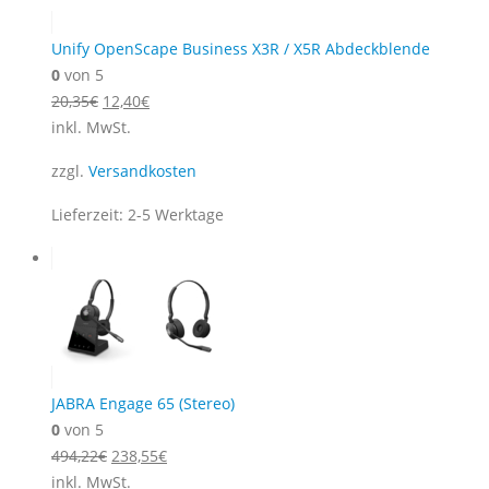
Unify OpenScape Business X3R / X5R Abdeckblende
0
von 5
Ursprünglicher
Aktueller
20,35
€
12,40
€
Preis
Preis
inkl. MwSt.
war:
ist:
zzgl.
Versandkosten
20,35€
12,40€.
Lieferzeit:
2-5 Werktage
JABRA Engage 65 (Stereo)
0
von 5
Ursprünglicher
Aktueller
494,22
€
238,55
€
Preis
Preis
inkl. MwSt.