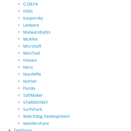
G DATA
IObit
Kaspersky
Lexware
Malwarebytes
McAfee
Microsoft
MiniTool
movavi
Nero
NordVPN
Norton
Panda
SoftMaker
STARMONEY
Surfshark
Watchdog Development
wondershare
Telefonie