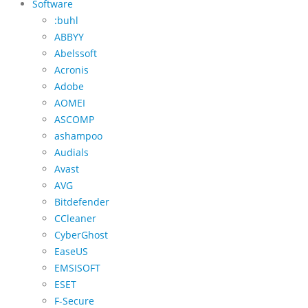
Software
:buhl
ABBYY
Abelssoft
Acronis
Adobe
AOMEI
ASCOMP
ashampoo
Audials
Avast
AVG
Bitdefender
CCleaner
CyberGhost
EaseUS
EMSISOFT
ESET
F-Secure