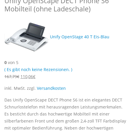
Unify OpenScape DECT Phone S6
Mobilteil (ohne Ladeschale)
Unify OpenStage 40 T Eis-Blau
0
von 5
( Es gibt noch keine Rezensionen. )
Ursprünglicher
Aktueller
167,79
€
110,06
€
Preis
Preis
inkl. MwSt.
zzgl.
Versandkosten
war:
ist:
167,79€
110,06€.
Das Unify OpenScape DECT Phone S6 ist ein elegantes DECT
Schnurlostelefon mit herausragenden Leistungsmerkmalen.
Es besticht durch das hochwertige Mobilteil mit einer
silberfarbenen Front und dem großen 2,4-zoll TFT Farbdisplay
mit optimaler Bedienführung. Neben der hochwertigen