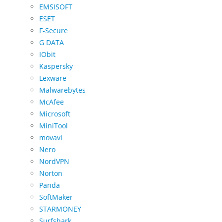
EMSISOFT
ESET
F-Secure
G DATA
IObit
Kaspersky
Lexware
Malwarebytes
McAfee
Microsoft
MiniTool
movavi
Nero
NordVPN
Norton
Panda
SoftMaker
STARMONEY
Surfshark