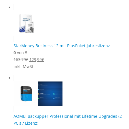
war:
ist:
593,81€
418,00€.
StarMoney Business 12 mit PlusPaket Jahreslizenz
0
von 5
Ursprünglicher
Aktueller
163,79
€
129,99
€
Preis
Preis
inkl. MwSt.
war:
ist:
163,79€
129,99€.
AOMEI Backupper Professional mit Lifetime Upgrades (2
PC's / Lizenz)