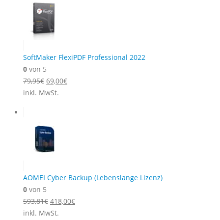
SoftMaker FlexiPDF Professional 2022
0
von 5
Ursprünglicher
Aktueller
79,95
€
69,00
€
Preis
Preis
inkl. MwSt.
war:
ist:
79,95€
69,00€.
AOMEI Cyber Backup (Lebenslange Lizenz)
0
von 5
Ursprünglicher
Aktueller
593,81
€
418,00
€
Preis
Preis
inkl. MwSt.