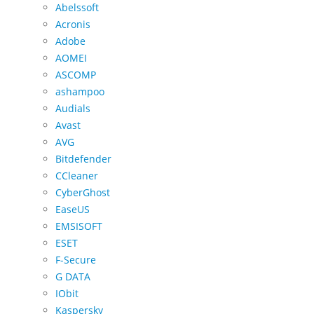
Abelssoft
Acronis
Adobe
AOMEI
ASCOMP
ashampoo
Audials
Avast
AVG
Bitdefender
CCleaner
CyberGhost
EaseUS
EMSISOFT
ESET
F-Secure
G DATA
IObit
Kaspersky