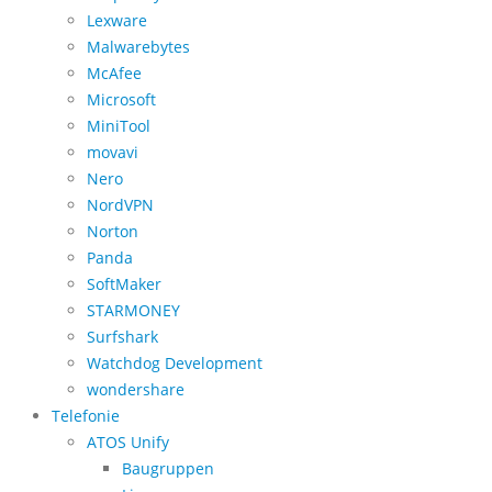
Lexware
Malwarebytes
McAfee
Microsoft
MiniTool
movavi
Nero
NordVPN
Norton
Panda
SoftMaker
STARMONEY
Surfshark
Watchdog Development
wondershare
Telefonie
ATOS Unify
Baugruppen