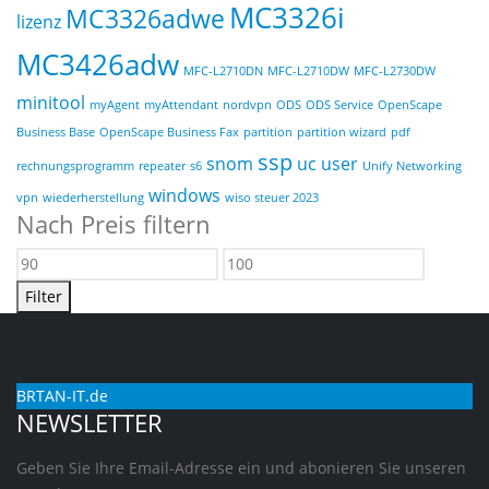
MC3326i
MC3326adwe
lizenz
MC3426adw
MFC-L2710DN
MFC-L2710DW
MFC-L2730DW
minitool
myAgent
myAttendant
nordvpn
ODS
ODS Service
OpenScape
Business Base
OpenScape Business Fax
partition
partition wizard
pdf
ssp
snom
uc user
rechnungsprogramm
repeater
s6
Unify Networking
windows
vpn
wiederherstellung
wiso steuer 2023
Nach Preis filtern
Min.
Max.
Preis
Preis
Filter
BRTAN-IT.de
NEWSLETTER
Geben Sie Ihre Email-Adresse ein und abonieren Sie unseren