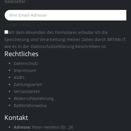
Newsletter
Mit dem Absenden des Formulares erlaube ich die
Speicherung und Verarbeitung meiner Daten durch BRTAN-IT,
wie es in der
Datenschutzerklärung
beschrieben ist.
Rechtliches
Datenschutz
Impressum
AGB’s
Zahlungsarten
Versandarten
Widerrufsbelehrung
Batteriehinweise
Kontakt
Adresse:
Peter-Henlein-Str. 26