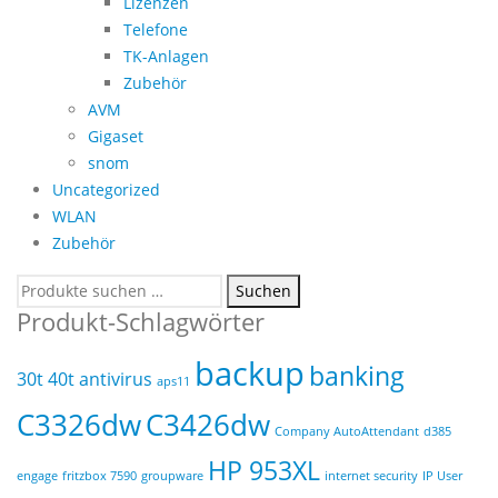
Lizenzen
Telefone
TK-Anlagen
Zubehör
AVM
Gigaset
snom
Uncategorized
WLAN
Zubehör
Suchen
Suchen
nach:
Produkt-Schlagwörter
backup
banking
30t
40t
antivirus
aps11
C3326dw
C3426dw
Company AutoAttendant
d385
HP 953XL
engage
fritzbox 7590
groupware
internet security
IP User