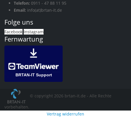
Telefon:
0911 - 47 88 11 95
Email:
info(at)brtan-it.de
Folge uns
Facebook
Instagram
Fernwartung
BRTAN-IT Support
© copyright 2026 brtan-it.de - Alle Rechte
vorbehalten.
Vertrag widerrufen